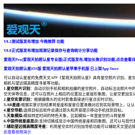
V8.2测试版发布增加 今晚推荐 功能
V8.0正式版发布增加观测记录保存与查询统计分享功能
爱观天Pro(爱观天拍照认星专业版)正式版发布,增加长焦识别功能,点击查看
爱观天拍照认星iOS版 爱观天拍照认星苹果手机版 已上架App Store
可以自动认星星的免费天文APP《爱观天拍照认星》具有星空照片识别、星
相机与望远镜高精度寻星等功能。
1.星空照片识别
：自动识别手机和相机拍摄的星空照片，自动标注出照片中
空天体等信息，还可以在照片上相应的位置加上星座形象图，让星空更加生
2.星空实景识别：
根据摄像头的实时影像直接进行星点实时识别。
3.AR星座:
根据实景识别结果将星座和星星位置准确对应到实际景物上，让认
4.星空导航:
选择目标后软件会通过箭头和声音提示移动手机找到目标。
5.天象模拟:
模拟特定时间的特色天象，比如模拟一年里星空的斗转星移
6.中国传统星座显示:
支持切换成显示中国传统星座和四象图，还可以与现代
7.辅助望远镜高精度寻星：
利用星空实时识别加导航功能可以辅助天文望远镜和
此查看视频演示